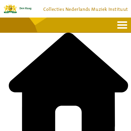
Collecties Nederlands Muziek Instituut
Home
Actueel
Bronnen en collecties
Dienstverlening
Bezoek
Over
Contact