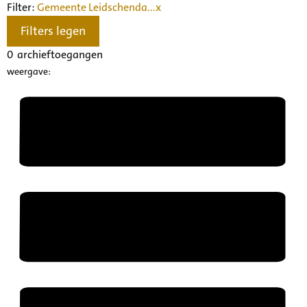
Filter:
Gemeente Leidschenda...
x
Filters legen
0
archieftoegangen
weergave: