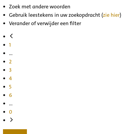
Zoek met andere woorden
Gebruik leestekens in uw zoekopdracht (
zie hier
)
Verander of verwijder een filter
1
...
2
3
4
5
6
...
0