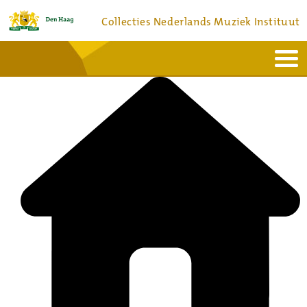
Collecties Nederlands Muziek Instituut
Home
Actueel
Bronnen en collecties
Dienstverlening
Bezoek
Over
Contact