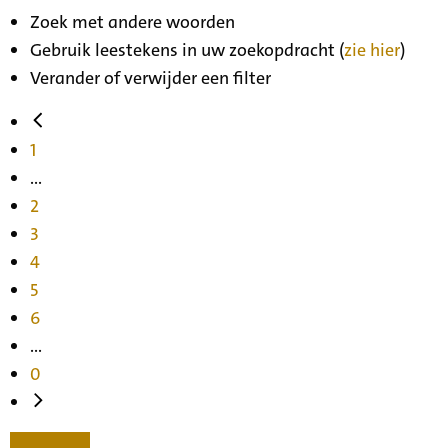
Zoek met andere woorden
Gebruik leestekens in uw zoekopdracht (
zie hier
)
Verander of verwijder een filter
1
...
2
3
4
5
6
...
0