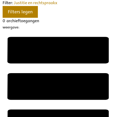
Filter:
Justitie en rechtspraak
x
Filters legen
0
archieftoegangen
weergave: