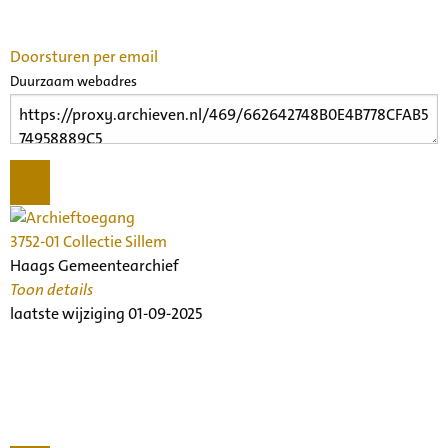
Doorsturen per email
Duurzaam webadres
3752-01 Collectie Sillem
Haags Gemeentearchief
Toon details
Beschrijving:
laatste wijziging 01-09-2025
Een beschrijving van dit archief in de Collecties Nederlands
Muziek Instituut is nog niet beschikbaar op deze website.
Voor meer informatie kunt u contact opnemen via het e-
mailadres nederlandsmuziekinstituut@denhaag.nl
Archiefinstelling: