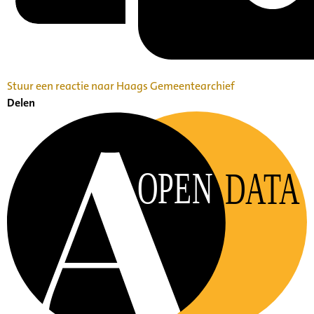
Stuur een reactie naar Haags Gemeentearchief
Delen
OPEN
DATA