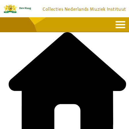
Collecties Nederlands Muziek Instituut
Home
Actueel
Bronnen en collecties
Dienstverlening
Bezoek
Over
Contact