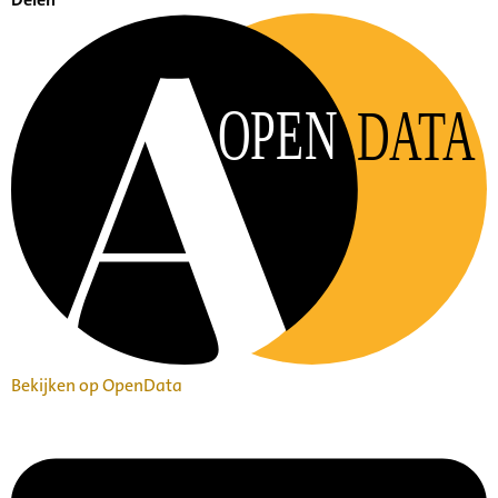
OPEN
DATA
Bekijken op OpenData