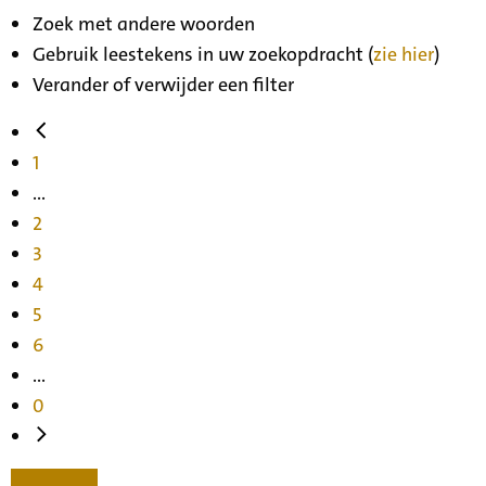
Zoek met andere woorden
Gebruik leestekens in uw zoekopdracht (
zie hier
)
Verander of verwijder een filter
1
...
2
3
4
5
6
...
0