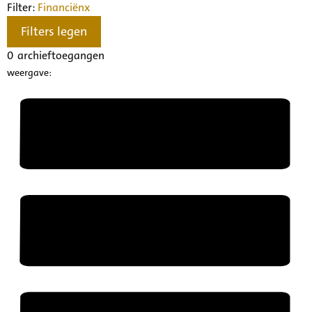
Filter:
Financiën
x
Filters legen
0
archieftoegangen
weergave: