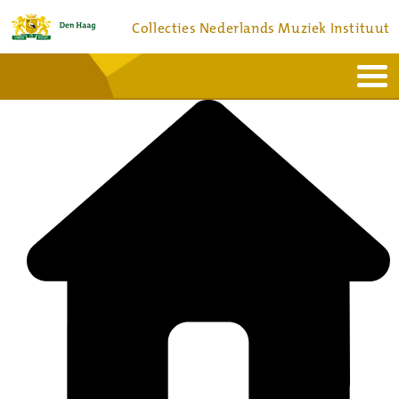
Collecties Nederlands Muziek Instituut
Home
Actueel
Bronnen en collecties
Dienstverlening
Bezoek
Over
Contact