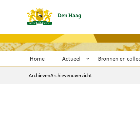
Home
Actueel
Bronnen en colle
Archieven
Archievenoverzicht