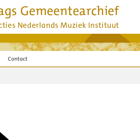
ags Gemeentearchief
cties Nederlands Muziek Instituut
Contact