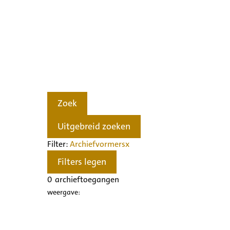
Zoek
Uitgebreid zoeken
Filter:
Archiefvormers
x
Filters legen
0
archieftoegangen
weergave: