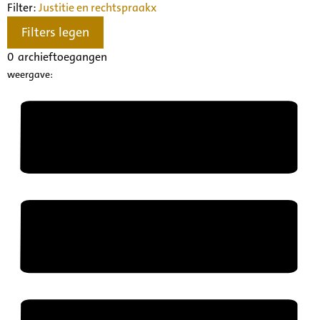
Filter:
Justitie en rechtspraak
x
Filters legen
0
archieftoegangen
weergave: