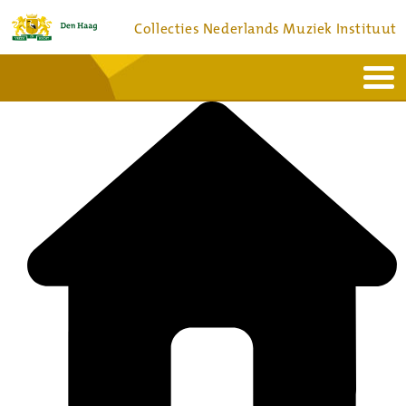
Collecties Nederlands Muziek Instituut
Home
Actueel
Bronnen en collecties
Dienstverlening
Bezoek
Over
Contact