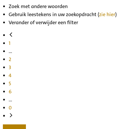
Zoek met andere woorden
Gebruik leestekens in uw zoekopdracht (
zie hier
)
Verander of verwijder een filter
1
...
2
3
4
5
6
...
0