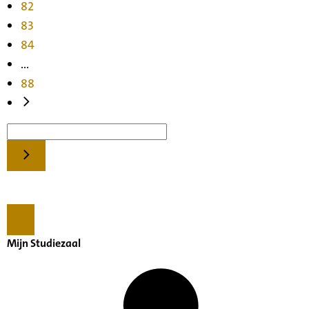
82
83
84
...
88
Mijn Studiezaal