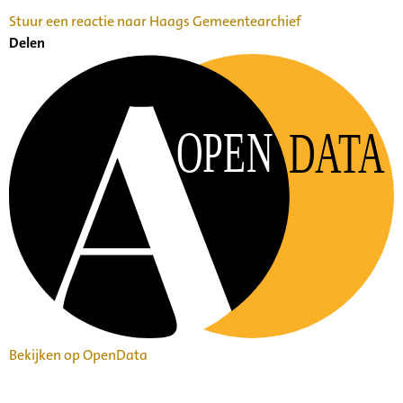
Stuur een reactie naar Haags Gemeentearchief
Delen
OPEN
DATA
Bekijken op OpenData