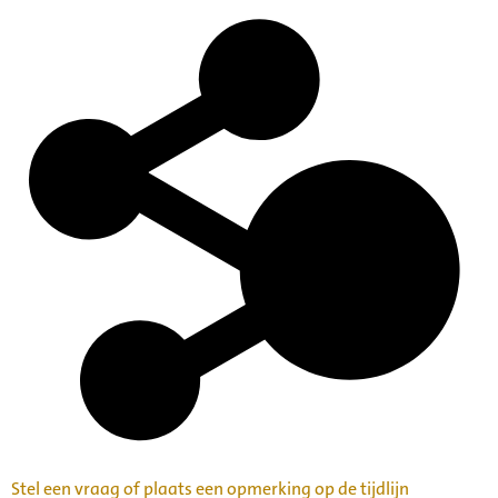
Geheel openbaar
Toelichting:
Een beschrijving van dit archief in de Collecties Nederlands
Muziek Instituut is nog niet beschikbaar op deze website.
Voor meer informatie kunt u contact opnemen via het e-
mailadres nederlandsmuziekinstituut@denhaag.nl
Categorie:
Families en Personen
Kunst, Cultuur en Erfgoedbeheer
Archiefvormer(s):
Willem Frederik Breman
Stel een vraag of plaats een opmerking op de tijdlijn