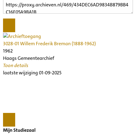
3028-01 Willem Frederik Breman (1888-1962)
1962
Haags Gemeentearchief
Toon details
Datering
laatste wijziging 01-09-2025
:
1962
Beschrijving:
Archief van Willem Frederik Breman, dirigent, musicoloog
Archiefinstelling:
Collecties Nederlands Muziek Instituut
Omvang in m¹:
0,13
Mijn Studiezaal
Openbaarheid
: