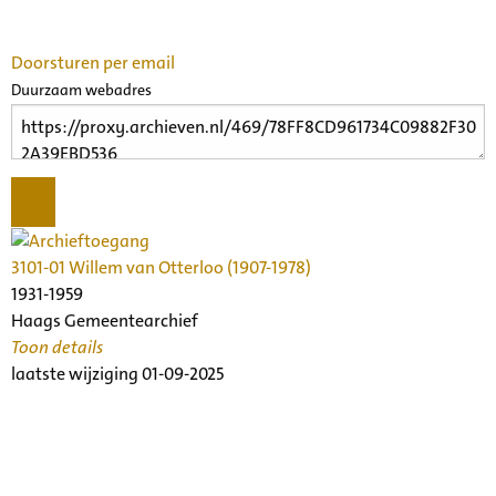
Doorsturen per email
Duurzaam webadres
3101-01 Willem van Otterloo (1907-1978)
1931-1959
Haags Gemeentearchief
Toon details
Datering
laatste wijziging 01-09-2025
:
1931-1959
Beschrijving:
Archief van Willem van Otterloo, dirigent, cellist, componist
Archiefinstelling: