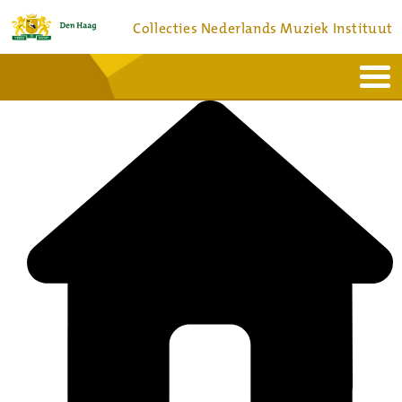
Collecties Nederlands Muziek Instituut
Home
Actueel
Bronnen en collecties
Dienstverlening
Bezoek
Over
Contact