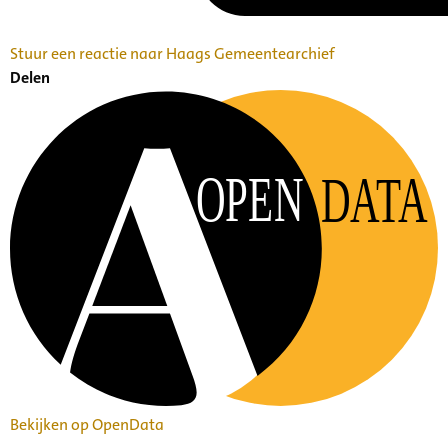
Stuur een reactie naar Haags Gemeentearchief
Delen
OPEN
DATA
Bekijken op OpenData