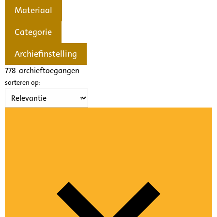
Materiaal
Categorie
Archiefinstelling
778
archieftoegangen
sorteren op: