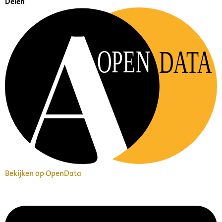
Delen
OPEN
DATA
Bekijken op OpenData