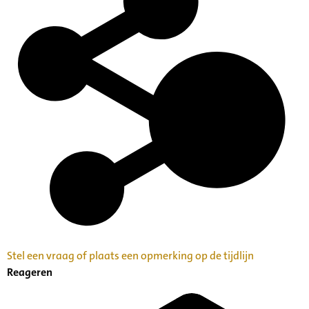
mailadres nederlandsmuziekinstituut@denhaag.nl
Categorie:
Families en Personen
Kunst, Cultuur en Erfgoedbeheer
Archiefvormer(s):
Lou Coenen
Stel een vraag of plaats een opmerking op de tijdlijn
Reageren