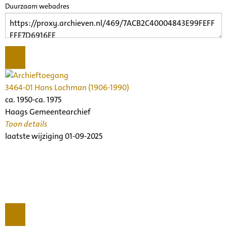
Duurzaam webadres
3464-01 Hans Lachman (1906-1990)
ca. 1950-ca. 1975
Haags Gemeentearchief
Toon details
Datering
laatste wijziging 01-09-2025
:
ca. 1950-ca. 1975
Beschrijving:
Archief van Hans Lachman, componist, trombonist,
arrangeur
Archiefinstelling:
Collecties Nederlands Muziek Instituut
Omvang in m¹: