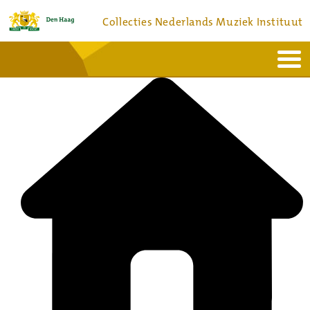
Collecties Nederlands Muziek Instituut
Home
Actueel
Bronnen en collecties
Dienstverlening
Bezoek
Over
Contact