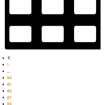
1
...
84
85
86
87
88