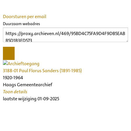
Doorsturen per email
Duurzaam webadres
3188-01 Paul Florus Sanders (1891-1985)
1920-1964
Haags Gemeentearchief
Toon details
Datering
laatste wijziging 01-09-2025
:
1920-1964
Beschrijving:
Archief van Paul Florus Sanders, componist, muziekcriticus,
publicist