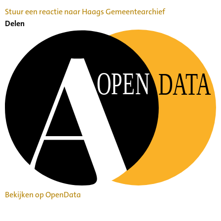
Stuur een reactie naar Haags Gemeentearchief
Delen
OPEN
DATA
Bekijken op OpenData