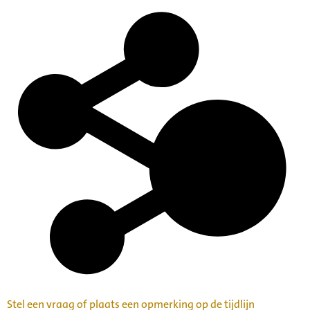
Geheel openbaar
Toelichting:
Een beschrijving van dit archief in de Collecties Nederlands
Muziek Instituut is nog niet beschikbaar op deze website.
Voor meer informatie kunt u contact opnemen via het e-
mailadres nederlandsmuziekinstituut@denhaag.nl
Categorie:
Families en Personen
Kunst, Cultuur en Erfgoedbeheer
Archiefvormer(s):
Leander Schlegel
Stel een vraag of plaats een opmerking op de tijdlijn