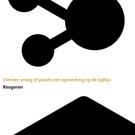
Categorie:
Families en Personen
Kunst, Cultuur en Erfgoedbeheer
Archiefvormer(s):
Jan Willem Enschedé
Stel een vraag of plaats een opmerking op de tijdlijn
Reageren