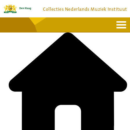
Collecties Nederlands Muziek Instituut
Home
Actueel
Bronnen en collecties
Dienstverlening
Bezoek
Over
Contact