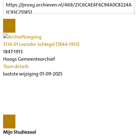
3114-01 Leander Schlegel (1844-1913)
1847-1913
Haags Gemeentearchief
Toon details
Datering
laatste wijziging 01-09-2025
:
1847-1913
Beschrijving:
Archief van Leander Schlegel, componist, pianist
Archiefinstelling:
Collecties Nederlands Muziek Instituut
Omvang in m¹:
0,52
Mijn Studiezaal
Openbaarheid
: