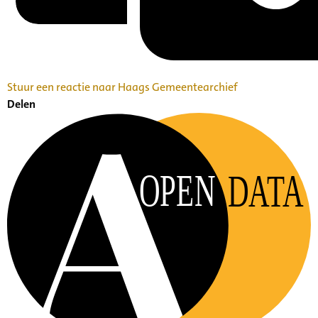
Stuur een reactie naar Haags Gemeentearchief
Delen
OPEN
DATA