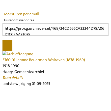
Doorsturen per email
Duurzaam webadres
3760-01 Jeanne Beyerman-Walraven (1878-1969)
1918-1990
Haags Gemeentearchief
Toon details
Datering
laatste wijziging 01-09-2025
:
1918-1990
Beschrijving:
Archief van Jeanne Beyerman-Walraven, componist
Bevat ook een aantal muziekhandschriften uit de 1e helft van