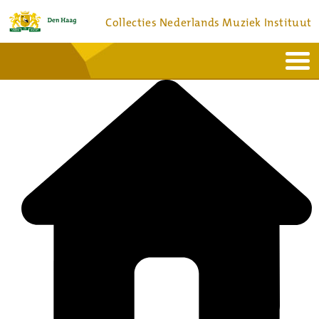
Collecties Nederlands Muziek Instituut
Home
Actueel
Bronnen en collecties
Dienstverlening
Bezoek
Over
Contact