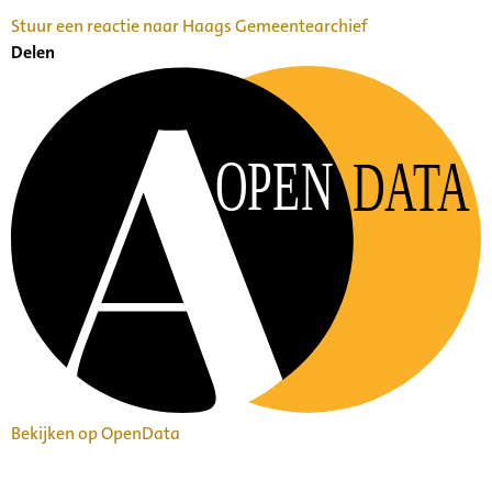
Stuur een reactie naar Haags Gemeentearchief
Delen
OPEN
DATA
Bekijken op OpenData