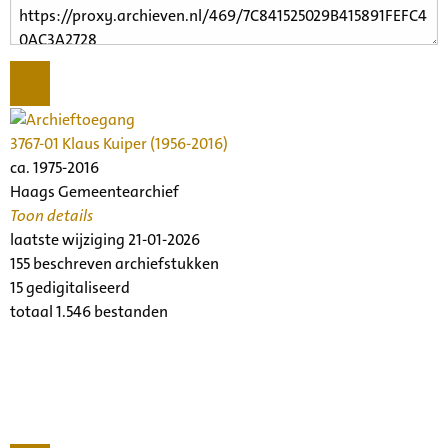
3767-01 Klaus Kuiper (1956-2016)
ca. 1975-2016
Haags Gemeentearchief
Toon details
Datering
laatste wijziging 21-01-2026
:
ca. 1975-2016
155 beschreven archiefstukken
Beschrijving:
15 gedigitaliseerd
Inventaris van het archief van Klaus Kuiper, musicus,
totaal 1.546 bestanden
componist, concertprogrammeur, musicoloog
Archiefinstelling:
Collecties Nederlands Muziek Instituut
Omvang in m¹:
1,09