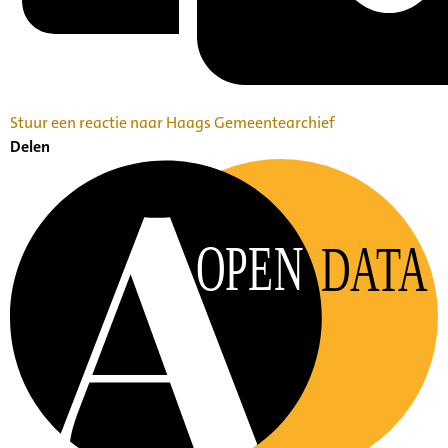
Stuur een reactie naar Haags Gemeentearchief
Delen
OPEN
DATA