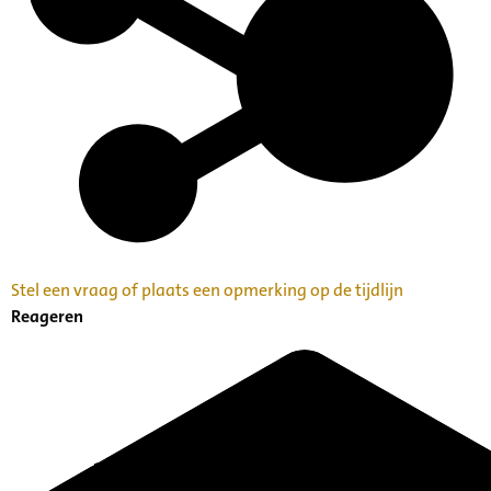
Kunst, Cultuur en Erfgoedbeheer
Zie ook:
3184-03 - Willem Mengelberg (1871-1951): Betekende partituren
Archiefvormer(s):
Willem Mengelberg
Stel een vraag of plaats een opmerking op de tijdlijn
Reageren