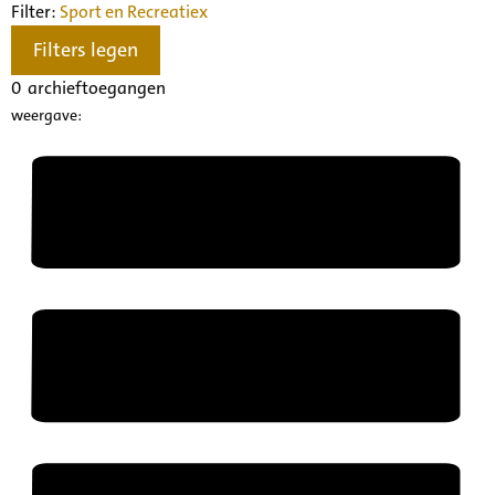
Filter:
Sport en Recreatie
x
Filters legen
0
archieftoegangen
weergave: