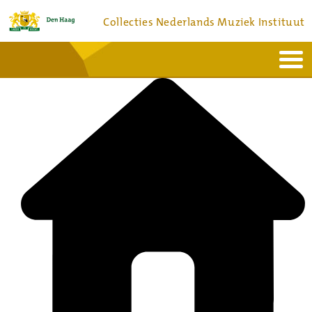
Collecties Nederlands Muziek Instituut
Home
Actueel
Bronnen en collecties
Dienstverlening
Bezoek
Over
Contact