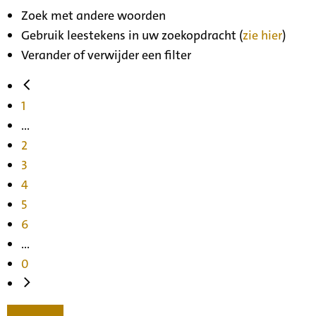
Zoek met andere woorden
Gebruik leestekens in uw zoekopdracht (
zie hier
)
Verander of verwijder een filter
1
...
2
3
4
5
6
...
0