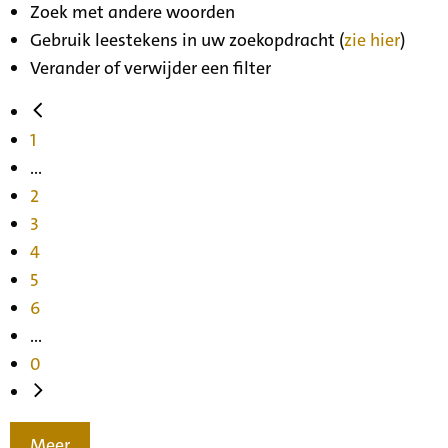
Zoek met andere woorden
Gebruik leestekens in uw zoekopdracht (
zie hier
)
Verander of verwijder een filter
1
...
2
3
4
5
6
...
0
Meer