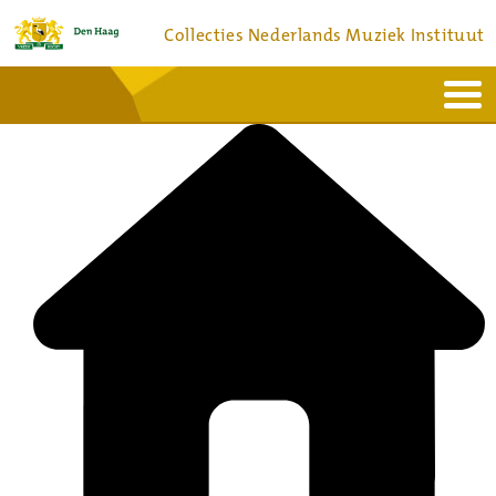
Collecties Nederlands Muziek Instituut
Home
Actueel
Bronnen en collecties
Dienstverlening
Bezoek
Over
Contact