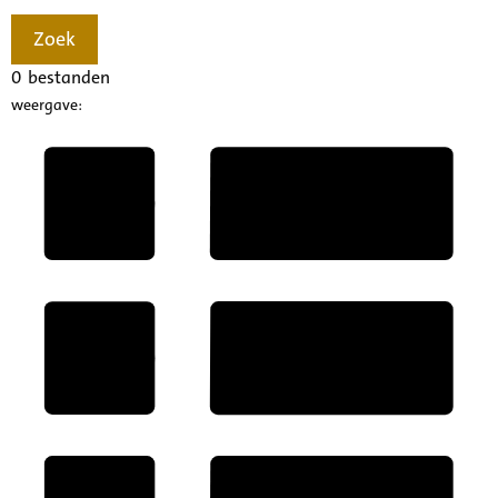
Zoek
0
bestanden
weergave: