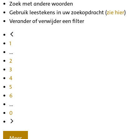
Zoek met andere woorden
Gebruik leestekens in uw zoekopdracht (
zie hier
)
Verander of verwijder een filter
1
...
2
3
4
5
6
...
0
Meer