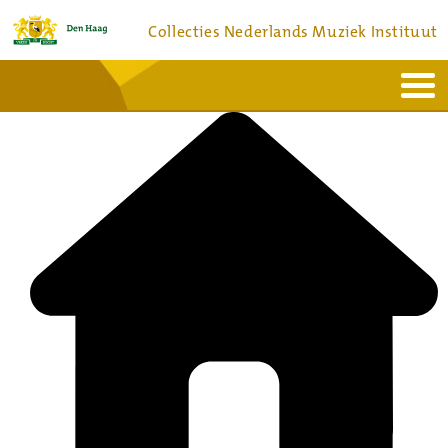
Collecties Nederlands Muziek Instituut
Home
Actueel
Bronnen en collecties
Dienstverlening
Bezoek
Over
Contact