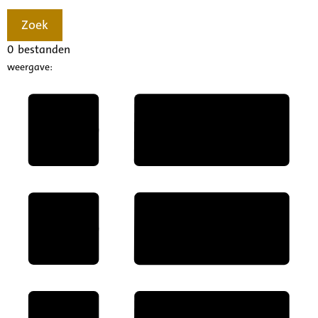
Zoek
0
bestanden
weergave: