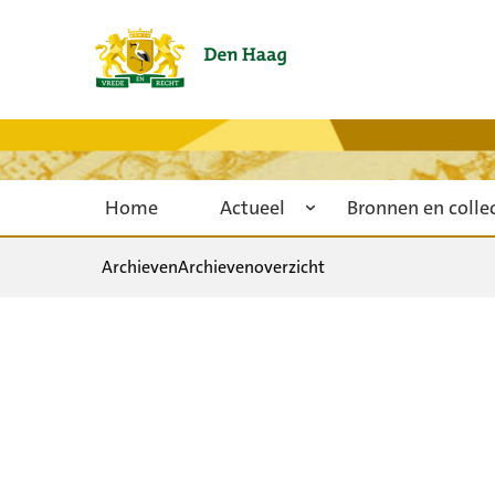
Home
Actueel
Bronnen en colle
Archieven
Archievenoverzicht