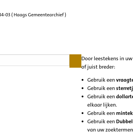
184-03 ( Haags Gemeentearchief )
Door leestekens in uw 
of juist breder:
Gebruik een
vraagte
Gebruik een
sterretj
Gebruik een
dollart
elkaar lijken.
Gebruik een
minteke
Gebruik een
Dubbele
van uw zoektermen