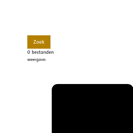
Zoek
0
bestanden
weergave: