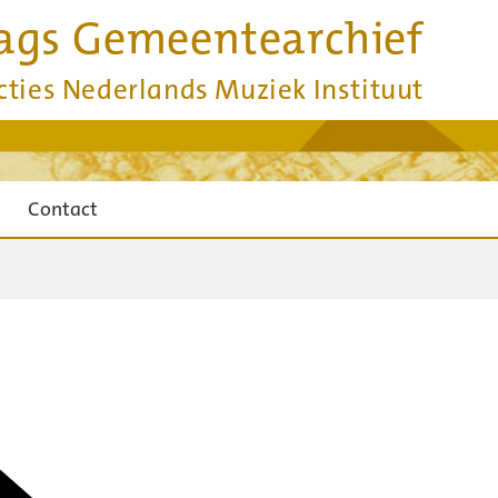
ags Gemeentearchief
cties Nederlands Muziek Instituut
Contact