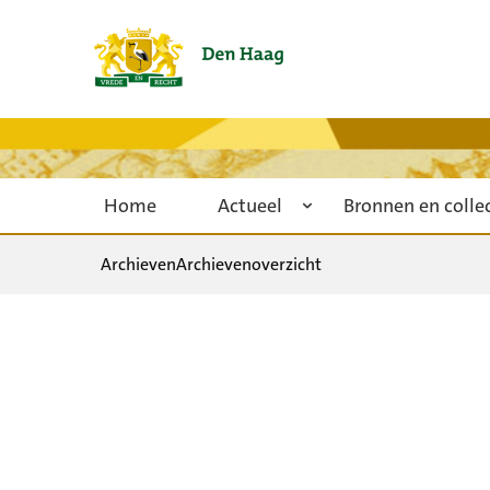
Home
Actueel
Bronnen en colle
Archieven
Archievenoverzicht