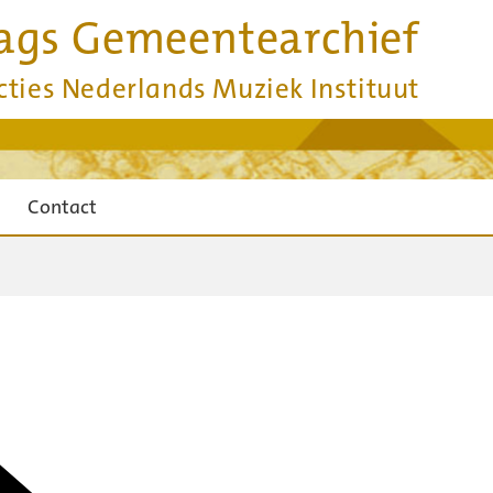
ags Gemeentearchief
cties Nederlands Muziek Instituut
Contact