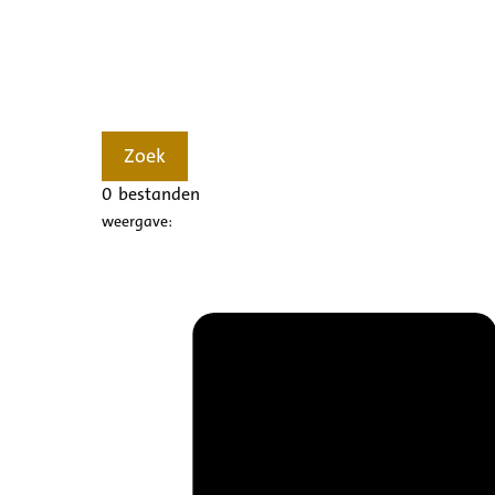
Zoek
0
bestanden
weergave: