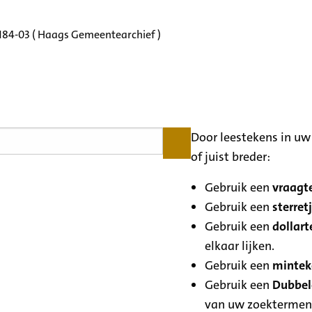
3184-03 ( Haags Gemeentearchief )
Door leestekens in uw 
of juist breder:
Gebruik een
vraagte
Gebruik een
sterretj
Gebruik een
dollart
elkaar lijken.
Gebruik een
minteke
Gebruik een
Dubbele
van uw zoektermen