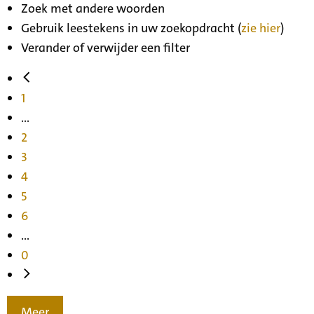
Zoek met andere woorden
Gebruik leestekens in uw zoekopdracht (
zie hier
)
Verander of verwijder een filter
1
...
2
3
4
5
6
...
0
Meer