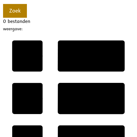
Zoek
0
bestanden
weergave: