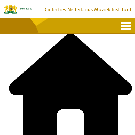
Collecties Nederlands Muziek Instituut
Home
Actueel
Bronnen en collecties
Dienstverlening
Bezoek
Over
Contact