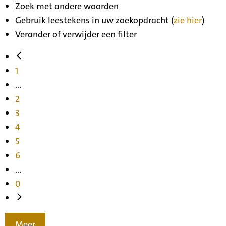
Zoek met andere woorden
Gebruik leestekens in uw zoekopdracht (
zie hier
)
Verander of verwijder een filter
1
...
2
3
4
5
6
...
0
Meer