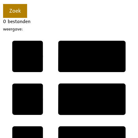
Zoek
0
bestanden
weergave: