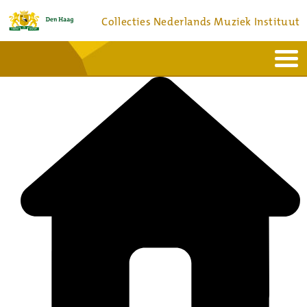
Collecties Nederlands Muziek Instituut
Home
Actueel
Bronnen en collecties
Dienstverlening
Bezoek
Over
Contact