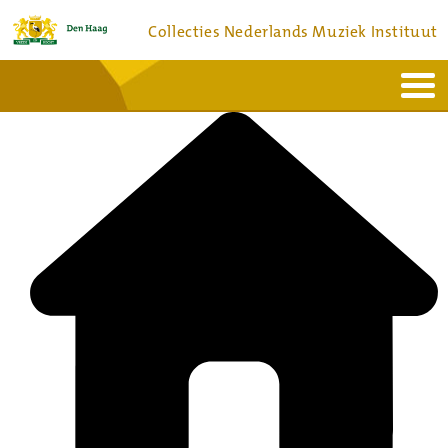
Collecties Nederlands Muziek Instituut
Home
Actueel
Bronnen en collecties
Dienstverlening
Bezoek
Over
Contact