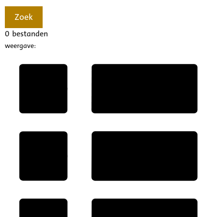
Zoek
0
bestanden
weergave: