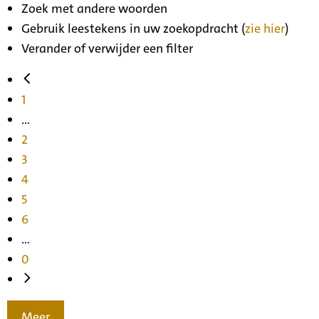
Zoek met andere woorden
Gebruik leestekens in uw zoekopdracht (
zie hier
)
Verander of verwijder een filter
1
...
2
3
4
5
6
...
0
Meer