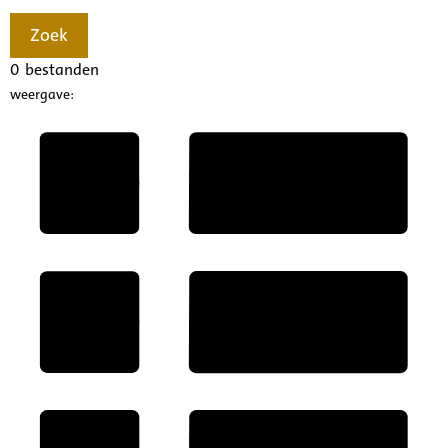
Zoek
0
bestanden
weergave: