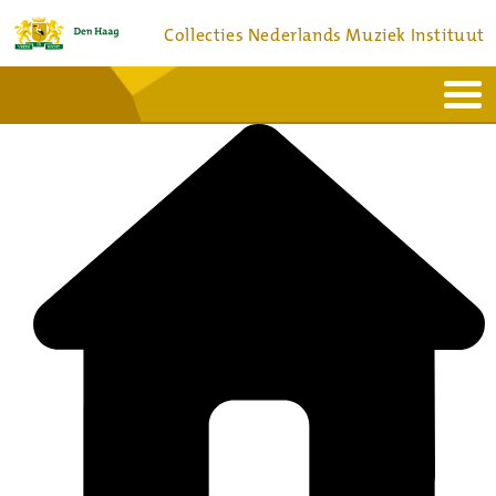
Collecties Nederlands Muziek Instituut
Home
Actueel
Bronnen en collecties
Dienstverlening
Bezoek
Over
Contact