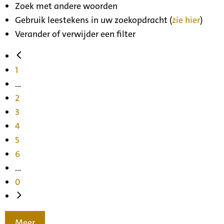
Zoek met andere woorden
Gebruik leestekens in uw zoekopdracht (
zie hier
)
Verander of verwijder een filter
1
...
2
3
4
5
6
...
0
Meer