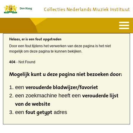
Collecties Nederlands Muziek Instituut
Home
Actueel
Helaas, er is een fout opgetreden
Bronnen en collecties
Dienstverlening
Door een fout tijdens het verwerken van deze pagina is het niet
Bezoek
mogelijk om deze pagina te kunnen bekijken.
Over
Contact
404
- Not Found
Mogelijk kunt u deze pagina niet bezoeken door:
verouderde bladwijzer/favoriet
een
verouderde lijst
een zoekmachine heeft een
van de website
fout getypt
een
adres