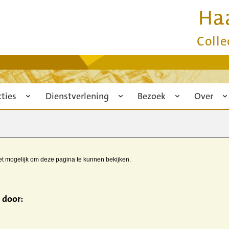
Ha
Colle
cties
Dienstverlening
Bezoek
Over
iet mogelijk om deze pagina te kunnen bekijken.
 door: