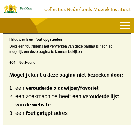
Collecties Nederlands Muziek Instituut
Home
Actueel
Helaas, er is een fout opgetreden
Bronnen en collecties
Dienstverlening
Door een fout tijdens het verwerken van deze pagina is het niet
Bezoek
mogelijk om deze pagina te kunnen bekijken.
Over
Contact
404
- Not Found
Mogelijk kunt u deze pagina niet bezoeken door:
verouderde bladwijzer/favoriet
een
verouderde lijst
een zoekmachine heeft een
van de website
fout getypt
een
adres