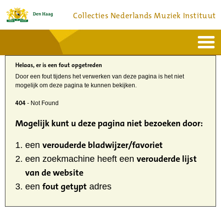
Collecties Nederlands Muziek Instituut
Home
Actueel
Helaas, er is een fout opgetreden
Bronnen en collecties
Dienstverlening
Door een fout tijdens het verwerken van deze pagina is het niet
Bezoek
mogelijk om deze pagina te kunnen bekijken.
Over
Contact
404
- Not Found
Mogelijk kunt u deze pagina niet bezoeken door:
verouderde bladwijzer/favoriet
een
verouderde lijst
een zoekmachine heeft een
van de website
fout getypt
een
adres