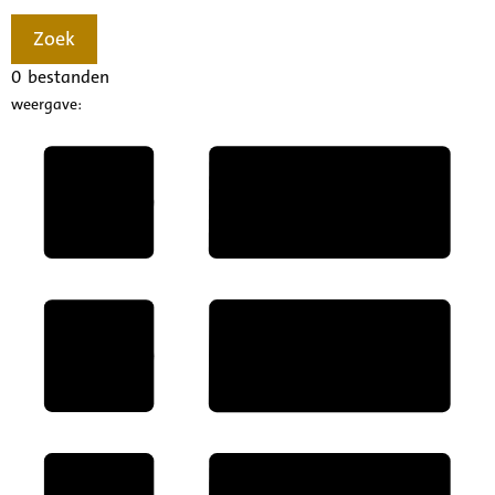
Zoek
0
bestanden
weergave: