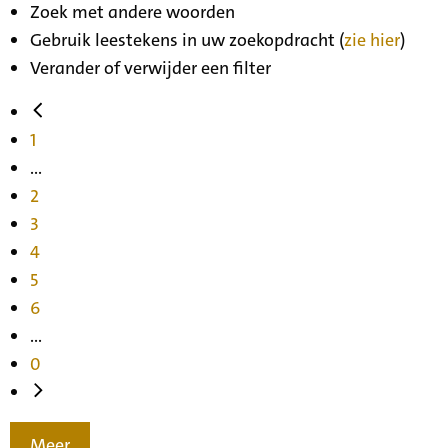
Zoek met andere woorden
Gebruik leestekens in uw zoekopdracht (
zie hier
)
Verander of verwijder een filter
1
...
2
3
4
5
6
...
0
Meer