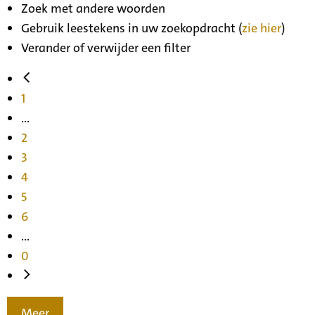
Zoek met andere woorden
Gebruik leestekens in uw zoekopdracht (
zie hier
)
Verander of verwijder een filter
1
...
2
3
4
5
6
...
0
Meer