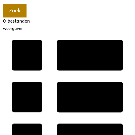
Zoek
0
bestanden
weergave: