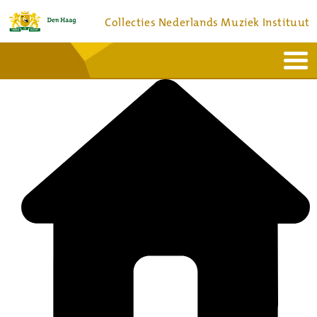
Collecties Nederlands Muziek Instituut
Home
Actueel
Bronnen en collecties
Dienstverlening
Bezoek
Over
Contact