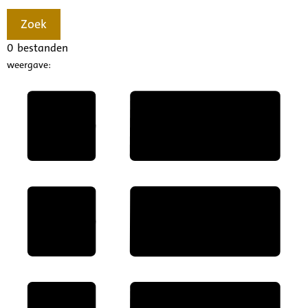
Zoek
0
bestanden
weergave: