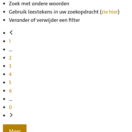
Zoek met andere woorden
Gebruik leestekens in uw zoekopdracht (
zie hier
)
Verander of verwijder een filter
1
...
2
3
4
5
6
...
0
Meer