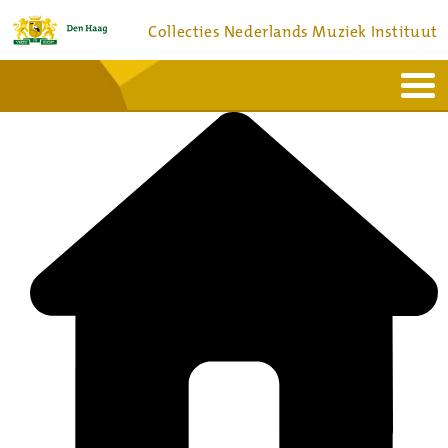
Collecties Nederlands Muziek Instituut
Home
Actueel
Bronnen en collecties
Dienstverlening
Bezoek
Over
Contact