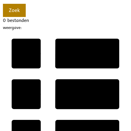
Zoek
0
bestanden
weergave: