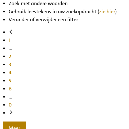
Zoek met andere woorden
Gebruik leestekens in uw zoekopdracht (
zie hier
)
Verander of verwijder een filter
1
...
2
3
4
5
6
...
0
Meer