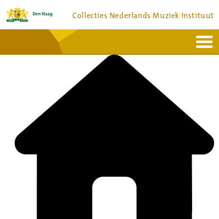
Collecties Nederlands Muziek Instituut
Home
Actueel
Bronnen en collecties
Dienstverlening
Bezoek
Over
Contact