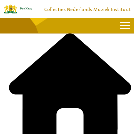
Collecties Nederlands Muziek Instituut
Home
Actueel
Bronnen en collecties
Dienstverlening
Bezoek
Over
Contact