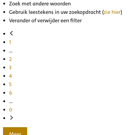
Zoek met andere woorden
Gebruik leestekens in uw zoekopdracht (
zie hier
)
Verander of verwijder een filter
1
...
2
3
4
5
6
...
0
Meer