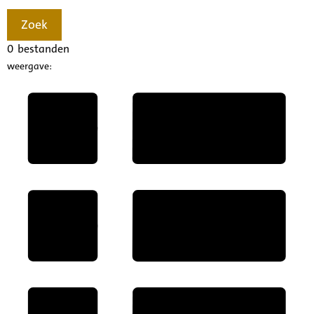
Zoek
0
bestanden
weergave: