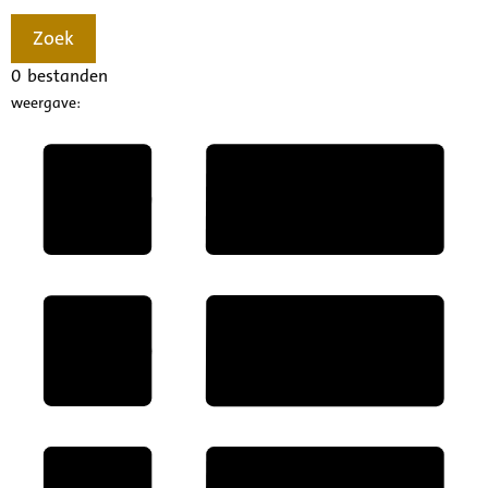
Zoek
0
bestanden
weergave: