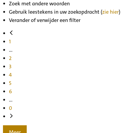
Zoek met andere woorden
Gebruik leestekens in uw zoekopdracht (
zie hier
)
Verander of verwijder een filter
1
...
2
3
4
5
6
...
0
Meer