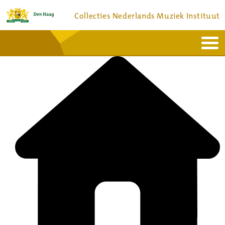
Collecties Nederlands Muziek Instituut
Home
Actueel
Bronnen en collecties
Dienstverlening
Bezoek
Over
Contact