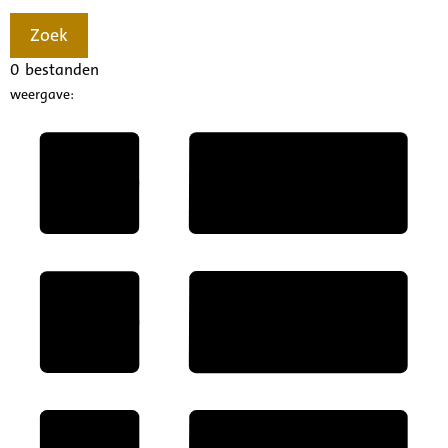
Zoek
0
bestanden
weergave: