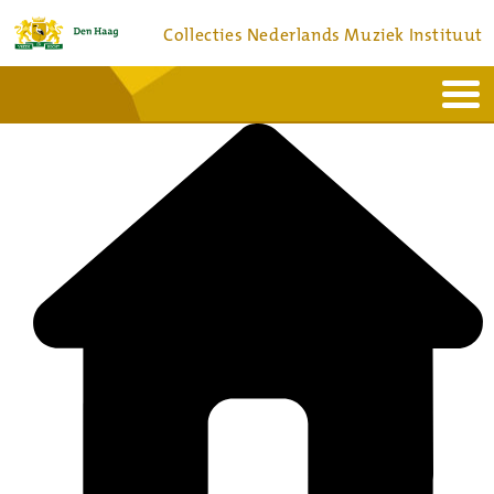
Collecties Nederlands Muziek Instituut
Home
Actueel
Bronnen en collecties
Dienstverlening
Bezoek
Over
Contact