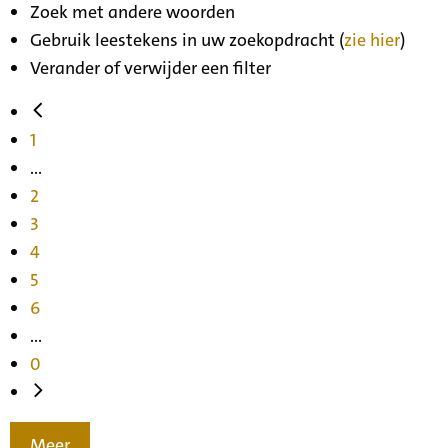
Zoek met andere woorden
Gebruik leestekens in uw zoekopdracht (
zie hier
)
Verander of verwijder een filter
1
...
2
3
4
5
6
...
0
Meer