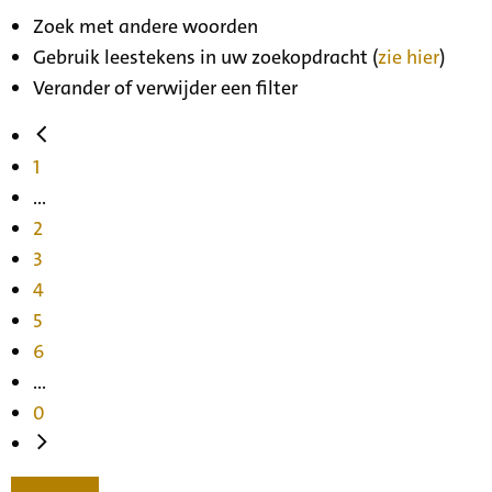
Zoek met andere woorden
Gebruik leestekens in uw zoekopdracht (
zie hier
)
Verander of verwijder een filter
1
...
2
3
4
5
6
...
0