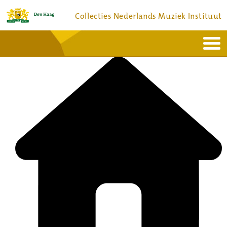
Collecties Nederlands Muziek Instituut
Home
Actueel
Bronnen en collecties
Dienstverlening
Bezoek
Over
Contact