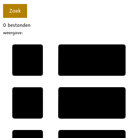
Zoek
0
bestanden
weergave: