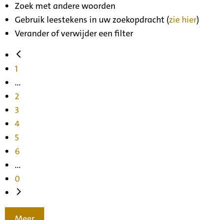
Zoek met andere woorden
Gebruik leestekens in uw zoekopdracht (
zie hier
)
Verander of verwijder een filter
1
...
2
3
4
5
6
...
0
Meer