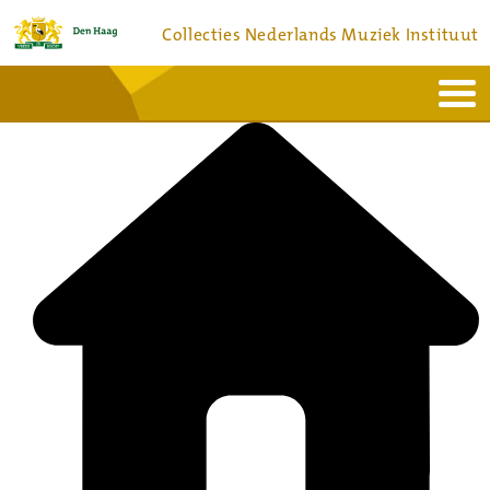
Collecties Nederlands Muziek Instituut
Home
Actueel
Bronnen en collecties
Dienstverlening
Bezoek
Over
Contact