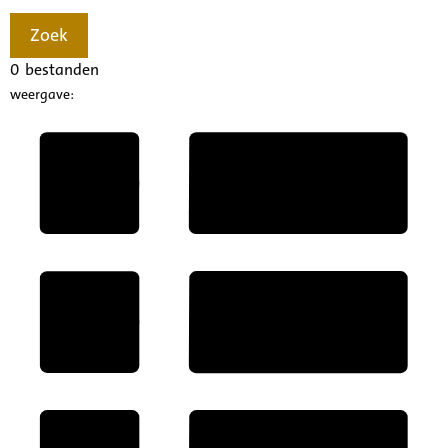
Zoek
0
bestanden
weergave: