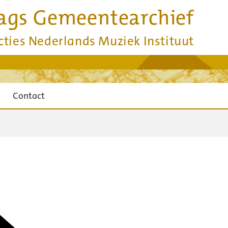
ags Gemeentearchief
cties Nederlands Muziek Instituut
Contact