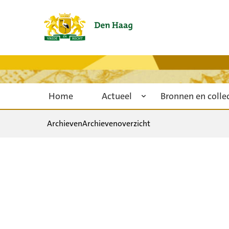
Home
Actueel
Bronnen en colle
Archieven
Archievenoverzicht