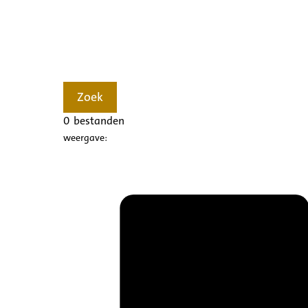
Zoek
0
bestanden
weergave: