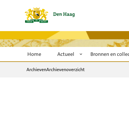
Home
Actueel
Bronnen en colle
Archieven
Archievenoverzicht