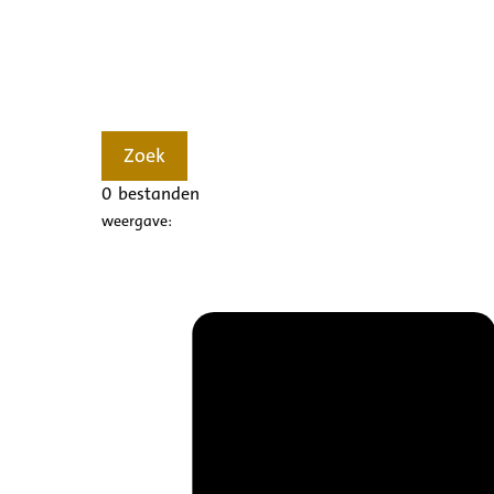
Zoek
0
bestanden
weergave: