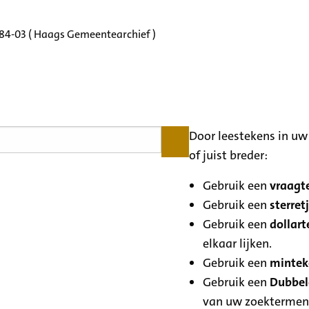
184-03 ( Haags Gemeentearchief )
Door leestekens in uw 
of juist breder:
Gebruik een
vraagte
Gebruik een
sterretj
Gebruik een
dollart
elkaar lijken.
Gebruik een
minteke
Gebruik een
Dubbele
van uw zoektermen