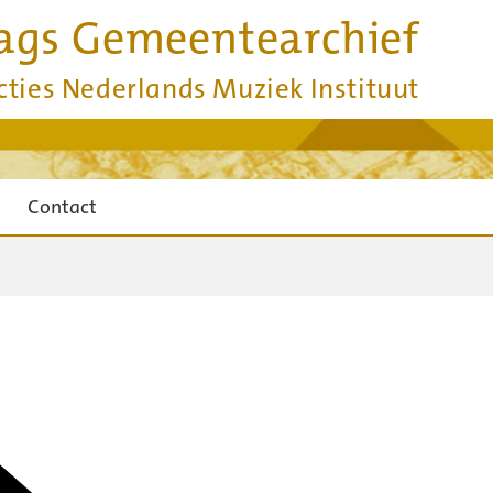
ags Gemeentearchief
cties Nederlands Muziek Instituut
Contact