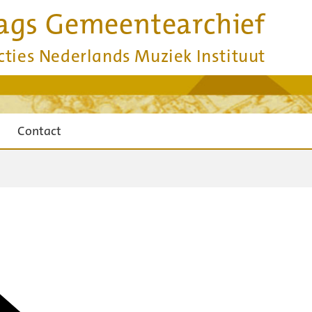
ags Gemeentearchief
cties Nederlands Muziek Instituut
Contact