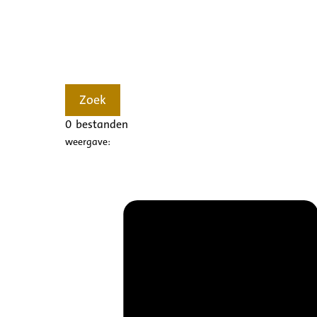
Zoek
0
bestanden
weergave: