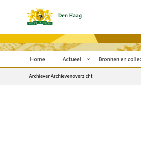
Home
Actueel
Bronnen en colle
Archieven
Archievenoverzicht