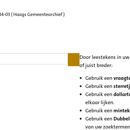
184-03 ( Haags Gemeentearchief )
Door leestekens in uw 
of juist breder:
Gebruik een
vraagte
Gebruik een
sterretj
Gebruik een
dollart
elkaar lijken.
Gebruik een
minteke
Gebruik een
Dubbele
van uw zoektermen