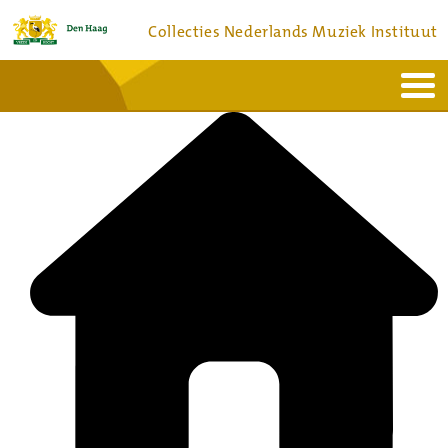
Collecties Nederlands Muziek Instituut
Home
Actueel
Bronnen en collecties
Dienstverlening
Bezoek
Over
Contact