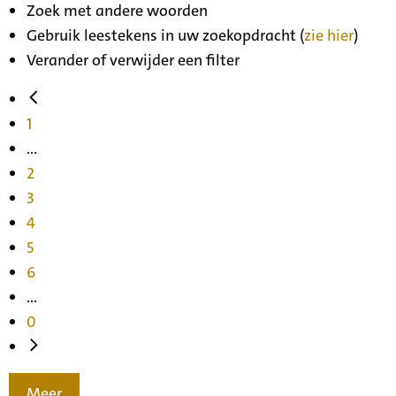
Zoek met andere woorden
Gebruik leestekens in uw zoekopdracht (
zie hier
)
Verander of verwijder een filter
1
...
2
3
4
5
6
...
0
Meer