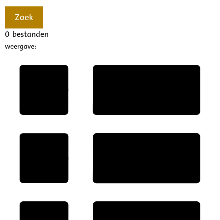
Zoek
0
bestanden
weergave: