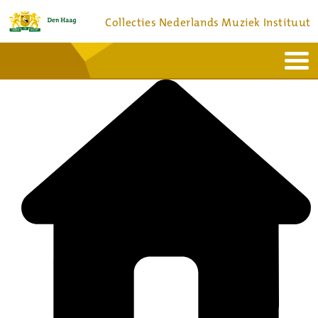
Collecties Nederlands Muziek Instituut
Home
Actueel
Bronnen en collecties
Dienstverlening
Bezoek
Over
Contact