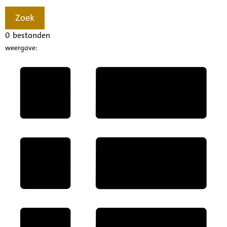
Zoek
0
bestanden
weergave: