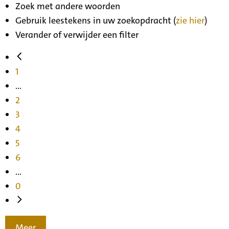
Zoek met andere woorden
Gebruik leestekens in uw zoekopdracht (
zie hier
)
Verander of verwijder een filter
1
...
2
3
4
5
6
...
0
Meer