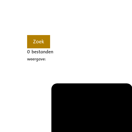
Zoek
0
bestanden
weergave: