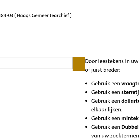
3184-03 ( Haags Gemeentearchief )
Door leestekens in uw 
of juist breder:
Gebruik een
vraagte
Gebruik een
sterretj
Gebruik een
dollart
elkaar lijken.
Gebruik een
minteke
Gebruik een
Dubbele
van uw zoektermen