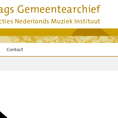
ags Gemeentearchief
cties Nederlands Muziek Instituut
Contact