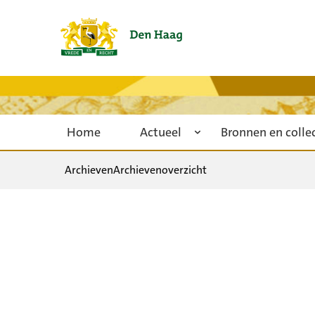
Home
Actueel
Bronnen en colle
Archieven
Archievenoverzicht