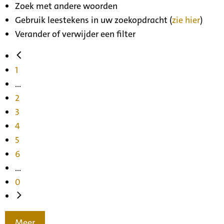
Zoek met andere woorden
Gebruik leestekens in uw zoekopdracht (
zie hier
)
Verander of verwijder een filter
1
...
2
3
4
5
6
...
0
Meer