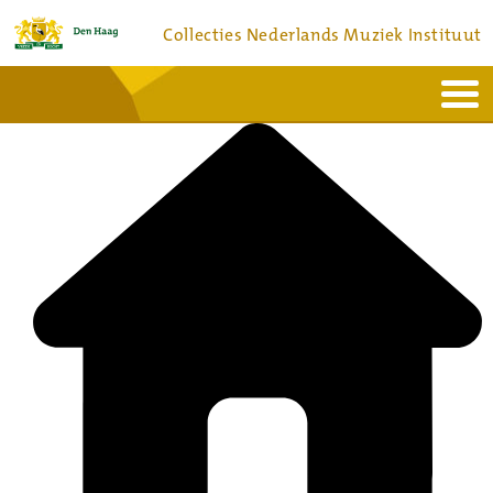
Collecties Nederlands Muziek Instituut
Home
Actueel
Bronnen en collecties
Dienstverlening
Bezoek
Over
Contact