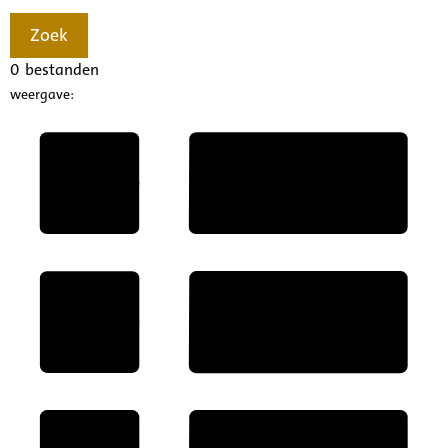
Zoek
0
bestanden
weergave: