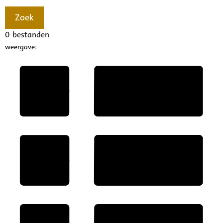
Zoek
0
bestanden
weergave: