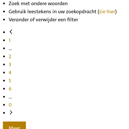
Zoek met andere woorden
Gebruik leestekens in uw zoekopdracht (
zie hier
)
Verander of verwijder een filter
1
...
2
3
4
5
6
...
0
Meer