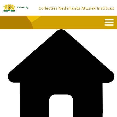
Collecties Nederlands Muziek Instituut
Home
Actueel
Bronnen en collecties
Dienstverlening
Bezoek
Over
Contact