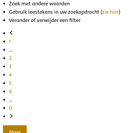
Zoek met andere woorden
Gebruik leestekens in uw zoekopdracht (
zie hier
)
Verander of verwijder een filter
1
...
2
3
4
5
6
...
0
Meer