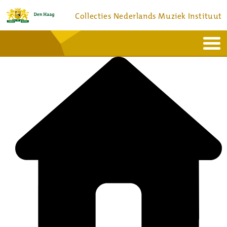
Collecties Nederlands Muziek Instituut
Home
Actueel
Bronnen en collecties
Dienstverlening
Bezoek
Over
Contact