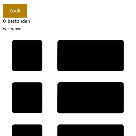
Zoek
0
bestanden
weergave: