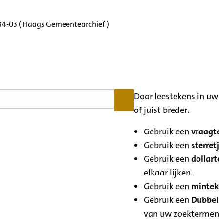
184-03 ( Haags Gemeentearchief )
Door leestekens in uw 
of juist breder:
Gebruik een
vraagte
Gebruik een
sterretj
Gebruik een
dollart
elkaar lijken.
Gebruik een
minteke
Gebruik een
Dubbele
van uw zoektermen