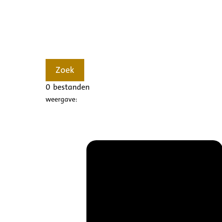
Zoek
0
bestanden
weergave: