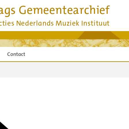
ags Gemeentearchief
cties Nederlands Muziek Instituut
Contact