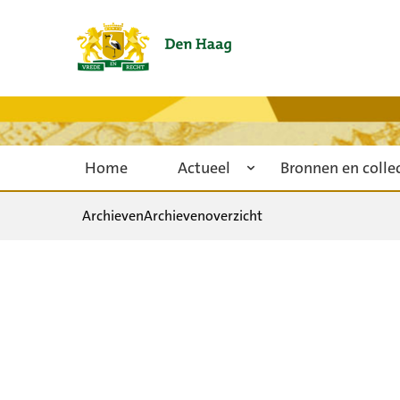
Home
Actueel
Bronnen en colle
Archieven
Archievenoverzicht