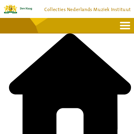
Collecties Nederlands Muziek Instituut
Home
Actueel
Bronnen en collecties
Dienstverlening
Bezoek
Over
Contact