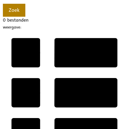
Zoek
0
bestanden
weergave: