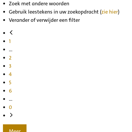
Zoek met andere woorden
Gebruik leestekens in uw zoekopdracht (
zie hier
)
Verander of verwijder een filter
1
...
2
3
4
5
6
...
0
Meer