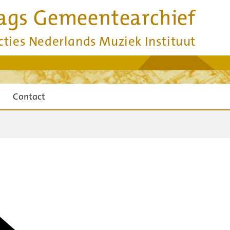
ags Gemeentearchief
cties Nederlands Muziek Instituut
Contact