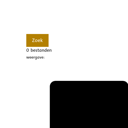
Zoek
0
bestanden
weergave: