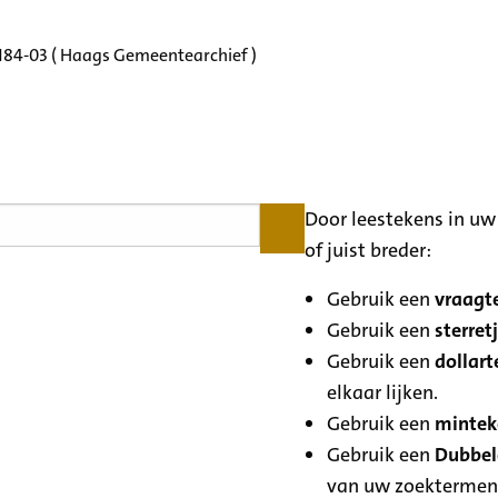
3184-03 ( Haags Gemeentearchief )
Door leestekens in uw 
of juist breder:
Gebruik een
vraagte
Gebruik een
sterretj
Gebruik een
dollart
elkaar lijken.
Gebruik een
minteke
Gebruik een
Dubbele
van uw zoektermen