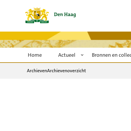
Home
Actueel
Bronnen en colle
Archieven
Archievenoverzicht