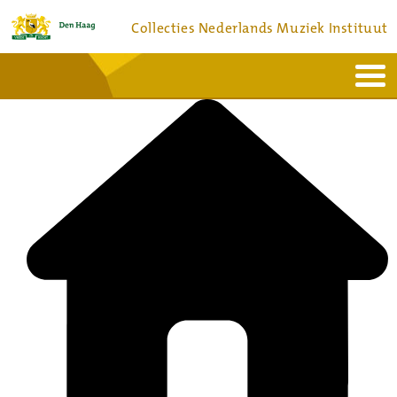
Collecties Nederlands Muziek Instituut
Home
Actueel
Bronnen en collecties
Dienstverlening
Bezoek
Over
Contact