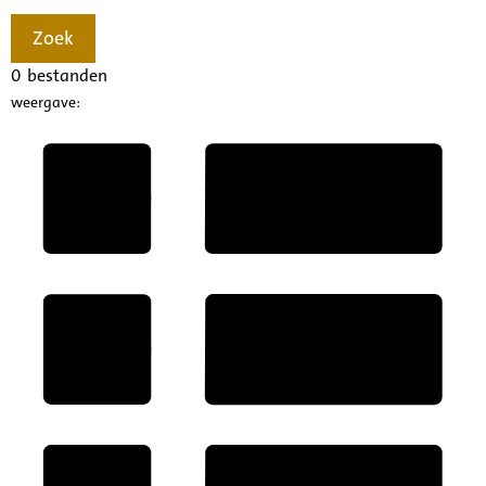
Zoek
0
bestanden
weergave: