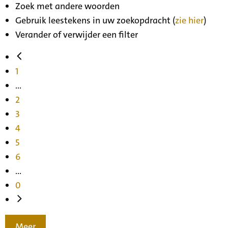
Zoek met andere woorden
Gebruik leestekens in uw zoekopdracht (
zie hier
)
Verander of verwijder een filter
1
...
2
3
4
5
6
...
0
Meer