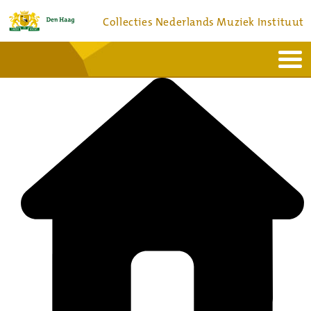
Collecties Nederlands Muziek Instituut
Home
Actueel
Bronnen en collecties
Dienstverlening
Bezoek
Over
Contact