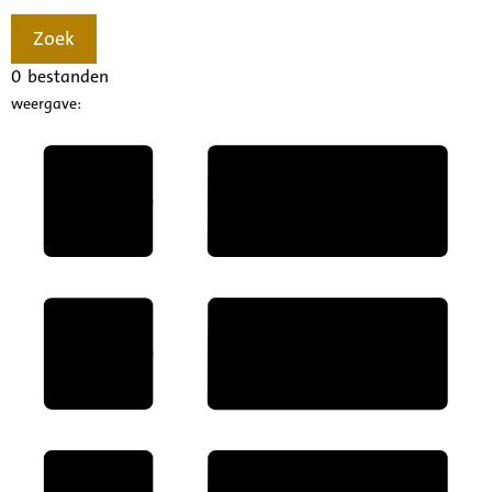
Zoek
0
bestanden
weergave: