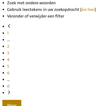
Zoek met andere woorden
Gebruik leestekens in uw zoekopdracht (
zie hier
)
Verander of verwijder een filter
1
...
2
3
4
5
6
...
0
Meer