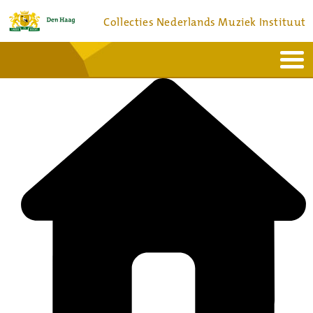
Collecties Nederlands Muziek Instituut
Home
Actueel
Bronnen en collecties
Dienstverlening
Bezoek
Over
Contact