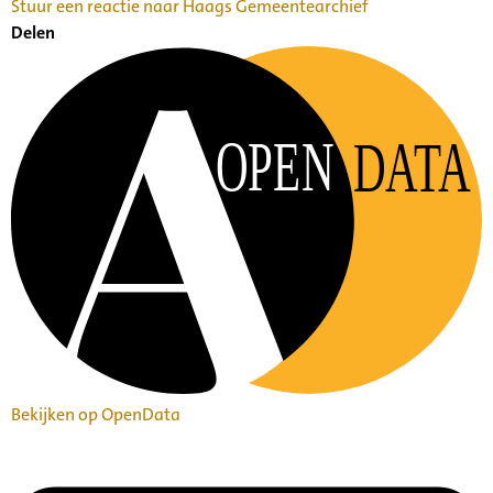
Stuur een reactie naar Haags Gemeentearchief
Delen
OPEN
DATA
Bekijken op OpenData