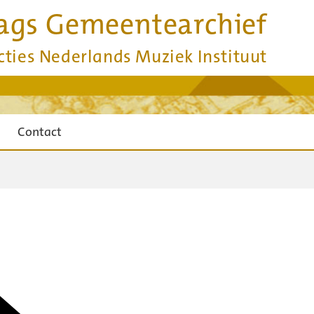
ags Gemeentearchief
cties Nederlands Muziek Instituut
Contact