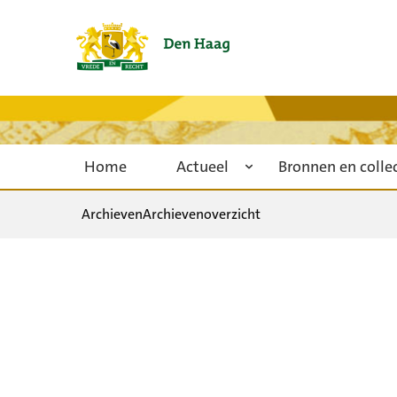
Home
Actueel
Bronnen en colle
Archieven
Archievenoverzicht