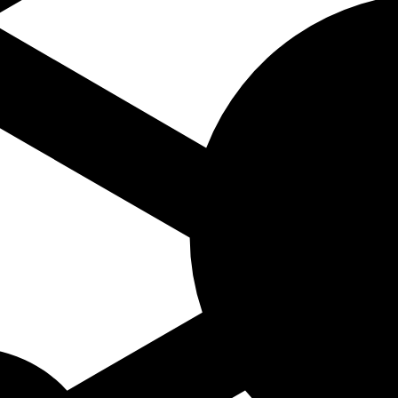
dend op naam componist A-Z