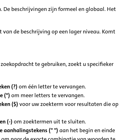
. De beschrijvingen zijn formeel en globaal. Het
it van de beschrijving op een lager niveau. Komt
zoekopdracht te gebruiken, zoekt u specifieker
ken (?)
om één letter te vervangen.
e (*)
om meer letters te vervangen.
eken ($)
voor uw zoekterm voor resultaten die op
n (-)
om zoektermen uit te sluiten.
 aanhalingstekens (" ")
aan het begin en einde
 om naar de exacte combinatie van woorden te