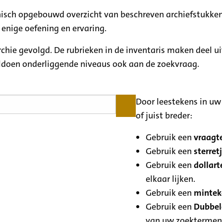
rchisch opgebouwd overzicht van beschreven archiefstukken
 enige oefening en ervaring.
archie gevolgd. De rubrieken in de inventaris maken deel u
oldoen onderliggende niveaus ook aan de zoekvraag.
Door leestekens in uw 
of juist breder:
Gebruik een
vraagte
Gebruik een
sterretj
Gebruik een
dollart
elkaar lijken.
Gebruik een
minteke
Gebruik een
Dubbele
van uw zoektermen