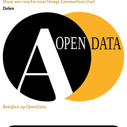
Stuur een reactie naar Haags Gemeentearchief
Delen
OPEN
DATA
Bekijken op OpenData