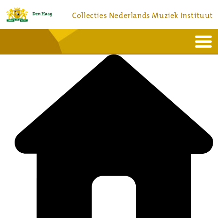
Collecties Nederlands Muziek Instituut
Home
Actueel
Bronnen en collecties
Dienstverlening
Bezoek
Over
Contact