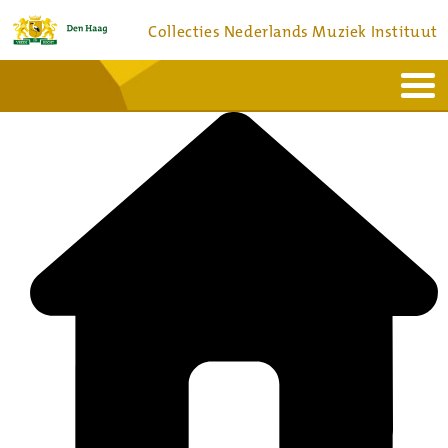
Collecties Nederlands Muziek Instituut
Home
Actueel
Bronnen en collecties
Dienstverlening
Bezoek
Over
Contact