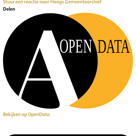
Stuur een reactie naar Haags Gemeentearchief
Delen
OPEN
DATA
Bekijken op OpenData